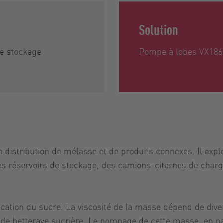
Solution
de stockage
Pompe à lobes VX186
la distribution de mélasse et de produits connexes. Il e
es réservoirs de stockage, des camions-citernes de cha
ication du sucre. La viscosité de la masse dépend de diver
u de betterave sucrière. Le pompage de cette masse, en pa