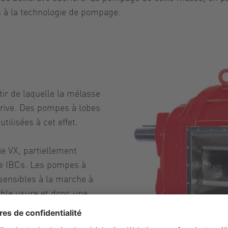
 à la technologie de pompage.
tir de laquelle la mélasse
a rive. Des pompes à lobes
ilisées à cet effet.
e VX, partiellement
de IBCs. Les pompes à
sensibles à la marche à
aible usure et donc une
ettent un fonctionnement
pée en douceur et sans