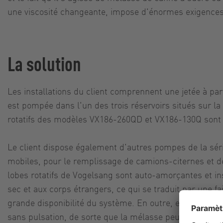
une viscosité changeante, impose d'énormes exigences
La solution
Les installations du client comprennent une jetée à par
est pompée dans l'un des trois réservoirs situés sur l
rotatifs des modèles VX186-260QD et VX186-130Q sont ut
Le client dispose également d'autres pompes de la séri
mobiles, pour le remplissage de camions-citernes et 
lobes rotatifs de Vogelsang sont auto-amorçantes et in
sec et aux corps étrangers, ce qui se traduit par une f
grande disponibilité du système. En outre, elles perm
sans pulsation, de sorte que la mélasse peut être pom