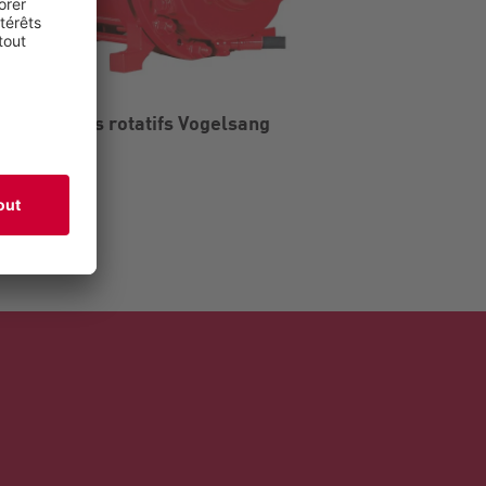
mpe à lobes rotatifs Vogelsang