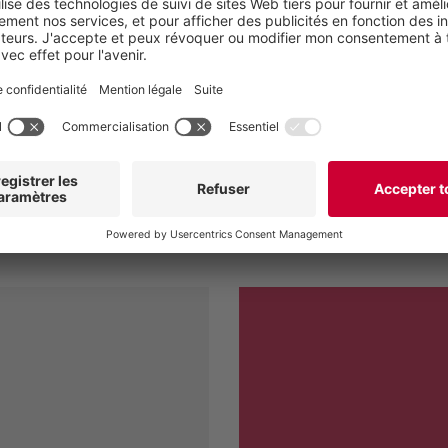
e client qui souhaite livrer
t confiance aux pompes à
Po