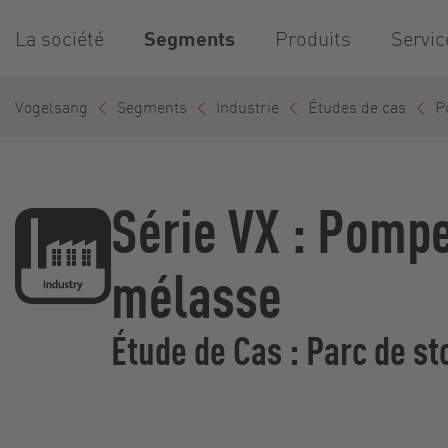
La société
Segments
Produits
Servic
Vogelsang
Segments
Industrie
Études de cas
P
Série VX : Pompe
mélasse
Étude de Cas : Parc de s