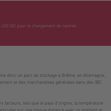
-260 QD pour le chargement de navires
xploite donc un parc de stockage à Brême, en Allemagne,
rgement et des marchandises générales dans des IBC
s facteurs, tels que le pays d'origine, la température
rticulier sur une longue distance avec un gradient et