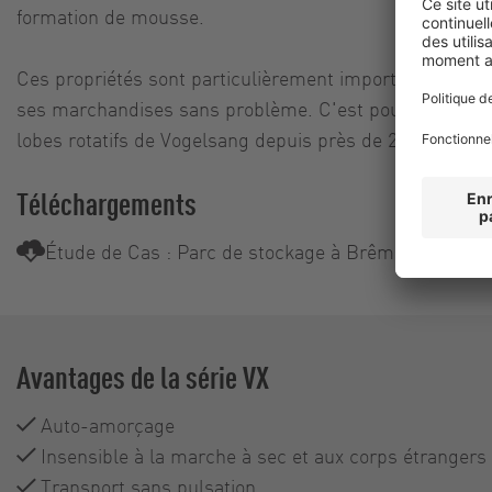
formation de mousse.
Ces propriétés sont particulièrement importantes pour l
ses marchandises sans problème. C'est pourquoi il fai
lobes rotatifs de Vogelsang depuis près de 20 ans.
Téléchargements
Étude de Cas : Parc de stockage à Brême
Avantages de la série VX
Auto-amorçage
Insensible à la marche à sec et aux corps étrangers
Transport sans pulsation