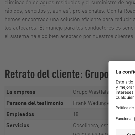
eliminación de aguas residuales y el suministro de agu
rápidos, sencillos y, aun así, profesionales. Con la R
hemos encontrado una solución eficiente para reducir 
los autocares. El manejo para los conductores es sencil
el sistema ha sido bien aceptado por nuestros clientes.
Retrato del cliente: Grupo West
La empresa
Grupo Westfalen - Gasoli
Persona del testimonio
Frank Wadlinger, Operado
Empleados
18
Servicios
Gasolinera, estación de h
residuales para autocare