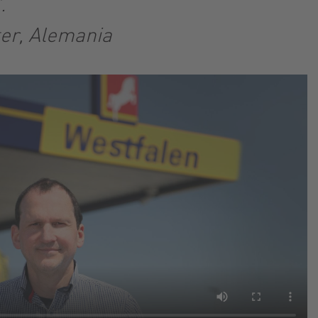
.
er, Alemania