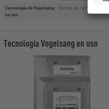
Tecnología de Vogelsang
Bomba de carretera Plus 
en uso
Tecnología Vogelsang en uso