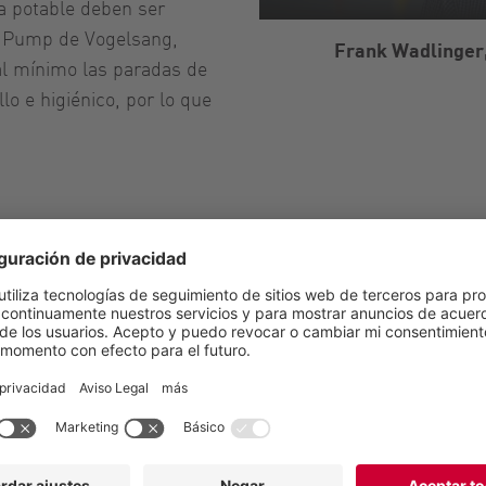
a potable deben ser
oadPump de Vogelsang,
Frank Wadlinger,
al mínimo las paradas de
lo e higiénico, por lo que
falen, Alemania
nera Westfalen en Münster, Alemania
r
idrógeno, tienda con autoservicio, lavado de coches y ca
s y campers