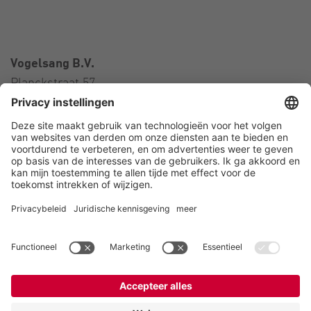
Vogelsang B.V.
Planckstraat 57
3316 GS Dordrecht
Nederland
Contact
Telefoon:
+31 78 652 01 01
E-Mail:
netherlands@vogelsang.info