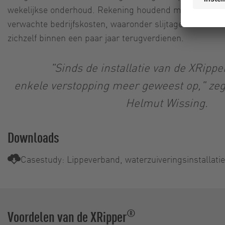
wekelijkse onderhoud. Rekening houdend met de stro
verwachte bedrijfskosten, waaronder slijtageonderdelen
zichzelf binnen een paar jaar terugverdienen.
"Sinds de installatie van de XRippe
enkele verstopping meer geweest op," zeg
Helmut Wissing.
Downloads
Casestudy: Lippeverband, waterzuiveringsinstallati
®
Voordelen van de XRipper