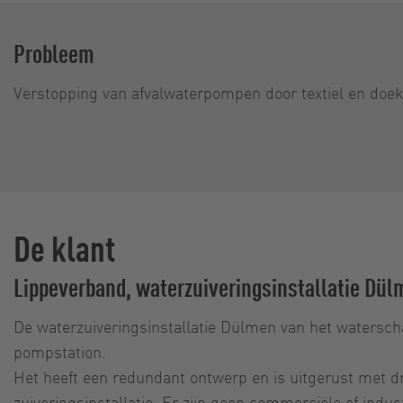
Probleem
Verstopping van afvalwaterpompen door textiel en doek
De klant
Lippeverband, waterzuiveringsinstallatie Dülm
De waterzuiveringsinstallatie Dülmen van het waterscha
pompstation.
Het heeft een redundant ontwerp en is uitgerust met 
zuiveringsinstallatie. Er zijn geen commerciële of indus