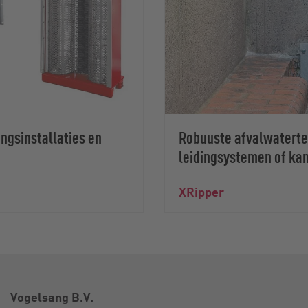
ngsinstallaties en
Robuuste afvalwaterte
leidingsystemen of ka
XRipper
Vogelsang B.V.