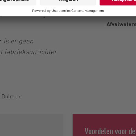
omkosten en andere
, zal de investering
Afvalwater
r is er geen
t fabrieksopzichter
e Dülment
Voordelen voor de