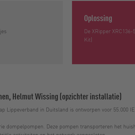
Oplossing
jes
De XRipper XRC136-56
Kit)
en, Helmut Wissing (opzichter installatie)
p Lippeverband in Duitsland is ontworpen voor 55.000 IE.
drie dompelpompen. Deze pompen transporteren het huish
triële activiteiten op het netwerk aangesloten.