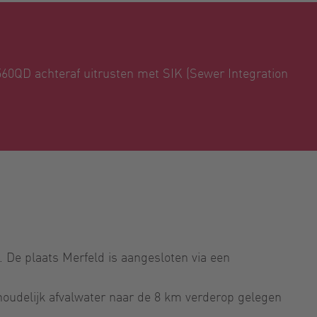
0QD achteraf uitrusten met SIK (Sewer Integration
 De plaats Merfeld is aangesloten via een
oudelijk afvalwater naar de 8 km verderop gelegen