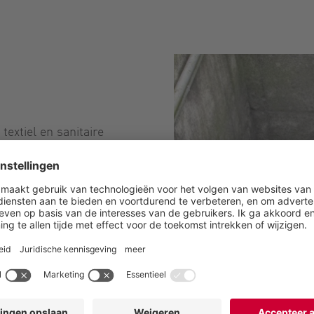
extiel en sanitaire
ehaald en weggegooid te
rouwbaarheid van de
e.
r service- en
erhoud nodig geweest.
ancieel opzicht
or de besparingen op het