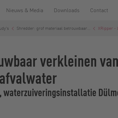
Nieuws & Media
Downloads
Contact
udy's
Shredder: grof materiaal betrouwbaar...
XRipper -
ouwbaar verkleinen va
 afvalwater
 waterzuiveringsinstallatie Dül