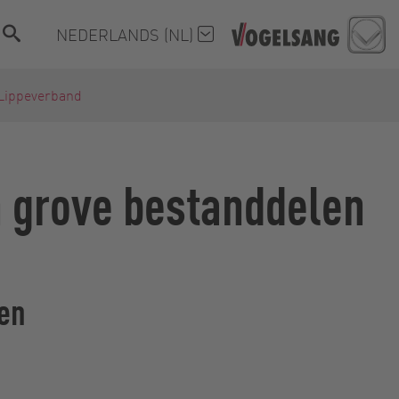
NEDERLANDS (NL)
 Lippeverband
n grove bestanddelen
men