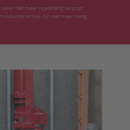
raken niet meer regelmatig verstopt
oudsinterventies zijn niet meer nodig