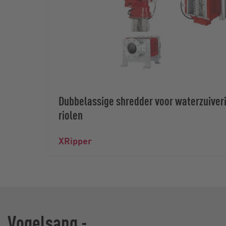
Dubbelassige shredder voor waterzuiveri
riolen
XRipper
Vogelsang -