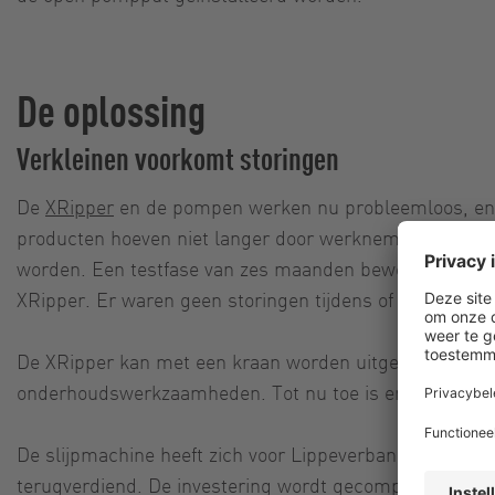
De oplossing
Verkleinen voorkomt storingen
De
XRipper
en de pompen werken nu probleemloos, en t
producten hoeven niet langer door werknemers terugg
worden. Een testfase van zes maanden bewees de bet
XRipper. Er waren geen storingen tijdens of na deze fas
De XRipper kan met een kraan worden uitgetrokken voo
onderhoudswerkzaamheden. Tot nu toe is er geen ond
De slijpmachine heeft zich voor Lippeverband ook in fin
terugverdiend. De investering wordt gecompenseerd do