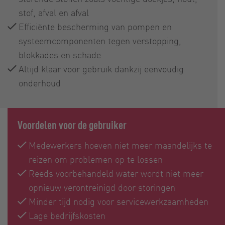
stof, afval en afval
Efficiënte bescherming van pompen en
systeemcomponenten tegen verstopping,
blokkades en schade
Altijd klaar voor gebruik dankzij eenvoudig
onderhoud
Voordelen voor de gebruiker
Medewerkers hoeven niet meer maandelijks te
reizen om problemen op te lossen
Reeds voorbehandeld water wordt niet meer
opnieuw verontreinigd door storingen
Minder tijd nodig voor servicewerkzaamheden
Lage bedrijfskosten