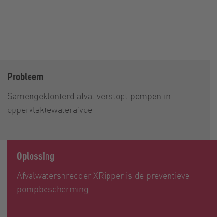
Probleem
Samengeklonterd afval verstopt pompen in
oppervlaktewaterafvoer
Oplossing
Afvalwatershredder XRipper is de preventieve
pompbescherming