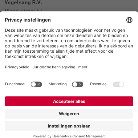
Vogelsang B.V.
Planckstraat 57
3316 GS Dordrecht
Nederland
Contact
Telefoon:
+31 78 652 01 01
E-Mail:
netherlands@vogelsang.info
Contact
Colofon
Privacyverklaring