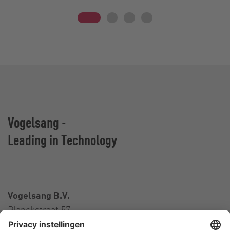
Vogelsang -
Leading in Technology
Vogelsang B.V.
Planckstraat 57
3316 GS Dordrecht