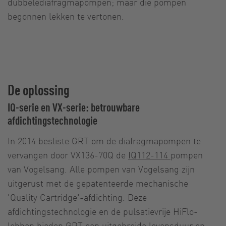
dubbelediafragmapompen; maar die pompen
begonnen lekken te vertonen.
De oplossing
IQ-serie en VX-serie: betrouwbare
afdichtingstechnologie
In 2014 besliste GRT om de diafragmapompen te
vervangen door VX136-70Q de
IQ112-114
pompen
van Vogelsang. Alle pompen van Vogelsang zijn
uitgerust met de gepatenteerde mechanische
'Quality Cartridge'-afdichting. Deze
afdichtingstechnologie en de pulsatievrije HiFlo-
lobben bieden GRT een uitgebreide levensduur en