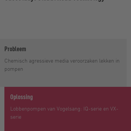
Probleem
Chemisch agressieve media veroorzaken lekken in
pompen
Oplossing
Lobbenpompen van Vogelsang: IQ-serie en VX-
serie