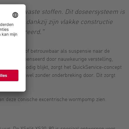
m voor vaste stoffen. Dit doseersysteem is
 en kan dankzij zijn vlakke constructie
 geïntegreerd."
met vloeistof betrouwbaar als suspensie naar de
orden gecompenseerd door nauwkeurige verstelling,
elen toch nodig blijkt, zorgt het QuickService-concept
er gaat vrijwel zonder onderbreking door. Dit zorgt
 van deze conische excentrische wormpomp zien.
r uur. De XSplit XS30-80 is speciaal ontworpen voor