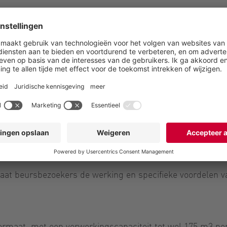
tportfolio uit met een compact doseersystee
erwerken substraten, bijvoorbeeld maïssilage,
ieuwe en bestaande biogasinstallaties worden
wormpomp HiCone, die de vooraf gemengde vaste stoffen 
n statorgeometrie van de HiCone kan slijtage eenvoudig w
gevallen overbodig zijn. Wanneer de vervanging van slijtd
en worden zo geminimaliseerd en het voeden van de vergist
ge gasopbrengst.
 laat beursbezoekers de werking en specifieke voordelen
formaat, met een verwerkingscapaciteit tot wel 175 m3 pe