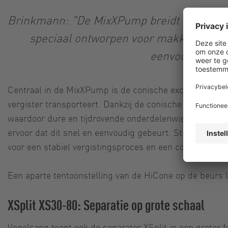
Brinkmann: "De MixXPump breidt ons produc
speciaal ontworpen voor makkelijk te v
eenvoudig in n
Centraal in de MixXPump is de conische excentrische 
vergister transporteert. Dankzij de conische rotor- e
waardoor dure en tijdrovende onderdelenwissels in veel 
ervoor dat dit snel en eenvoudig gebeurt. Stilstandtijd
voor een stabiel vergistingsproces en een constant ho
Een aparte tentoonstelling van de HiCone op de beurs
XSplit XS30-80: Separatie op grote schaal
Vogelsang toont ook de separator XSplit in een groter 