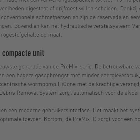
eveelheden digestaat of drijfmest willen scheiden. Dankzi
t conventionele schroefpersen en zijn de reservedelen een
gen. Bovendien kan het hydraulische verstelsysteem Vario
drogestofgehalte op maat.
n compacte unit
euwste generatie van de PreMix-serie. De betrouwbare vas
n een hogere gasopbrengst met minder energieverbruik, ze
centrische wormpomp HiCone met de krachtige versnijder
e Debris Removal System zorgt automatisch voor de afvoer 
 en een moderne gebruikersinterface. Het maakt het syste
optimale toevoer. Kortom, de PreMix IC zorgt voor een ho