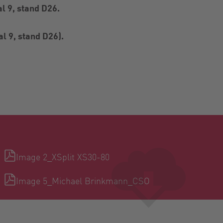
l 9, stand D26.
 9, stand D26).
Image 2_XSplit XS30-80
Image 5_Michael Brinkmann_CSO