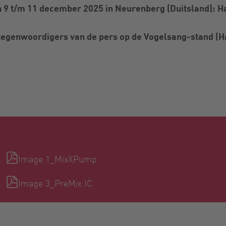
9 t/m 11 december 2025 in Neurenberg (Duitsland): Ha
egenwoordigers van de pers op de Vogelsang-stand (Hal
Image 1_MixXPump
Image 3_PreMix IC