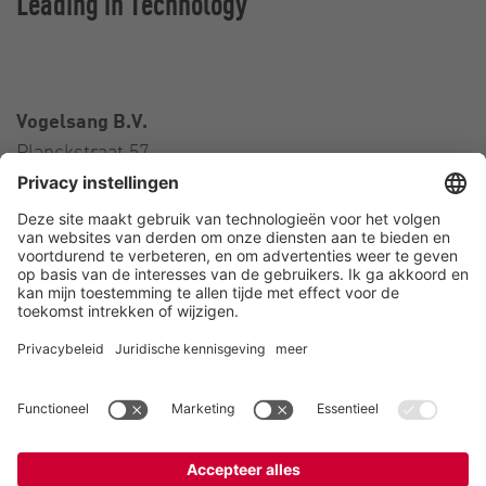
Leading in Technology
Vogelsang B.V.
Planckstraat 57
3316 GS Dordrecht
Nederland
Contact
Telefoon:
+31 78 652 01 01
E-Mail:
netherlands@vogelsang.info