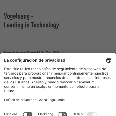
Vogelsang -
Leading in Technology
Vogelsang GmbH & Co. KG
Holthoege 10-14
49632 Essen (Oldenburg)
Alemania
Contacto
Tel.:
+49 5434 83 0
E-Mail:
germany@vogelsang.info