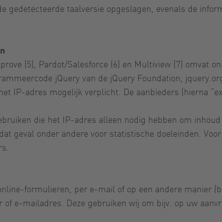
de gedetecteerde taalversie opgeslagen, evenals de inform
en
improve (5), Pardot/Salesforce (6) en Multiview (7) omvat
ogrammeercode jQuery van de jQuery Foundation, jquery.o
et IP-adres mogelijk verplicht. De aanbieders (hierna “
gebruiken die het IP-adres alleen nodig hebben om inhoud
dat geval onder andere voor statistische doeleinden. Voor 
rs.
ne-formulieren, per e-mail of op een andere manier (bijv. 
f e-mailadres. Deze gebruiken wij om bijv. op uw aanvra