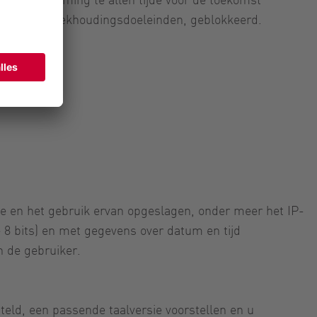
nings- of boekhoudingsdoeleinden, geblokkeerd.
e en het gebruik ervan opgeslagen, onder meer het IP-
 8 bits) en met gegevens over datum en tijd
 de gebruiker.
teld, een passende taalversie voorstellen en u