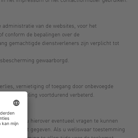
administratie van de websites, voor het
of conform de bepalingen over de
g gemachtigde dienstverleners zijn verplicht tot
ensbescherming gewaarborgd.
rlies, vernietiging of toegang door onbevoegde
e ontwikkeling voortdurend verbeterd.
rmeren en u hierover eventueel vragen te kunnen
eleinden hebt gegeven. Als u weliswaar toestemming
ze toestemming te allen tijde voor de toekomst