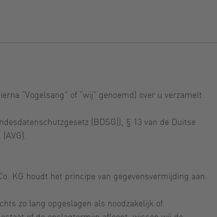
(hierna “Vogelsang” of “wij” genoemd) over u verzamelt
ndesdatenschutzgesetz (BDSG)), § 13 van de Duitse
 (AVG).
Co. KG houdt het principe van gegevensvermijding aan.
ts zo lang opgeslagen als noodzakelijk of
staat of de opslagtermijn afloopt, wissen wij de