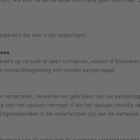
gegevens die over u zijn opgeslagen.
vens
evens op verzoek te laten corrigeren, wissen of blokkeren
an
contact@vogelsang.info
worden aangevraagd.
het verzamelen, verwerken en gebruiken van uw persoons
or het opslaan herroept of als het opslaan omwille van a
dingsdoeleinden of die onderworpen zijn aan de wettelijke
erming kan de gebruiker de algemene contactgegevens i