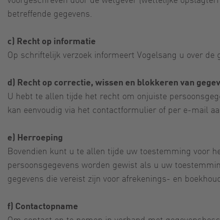
betreffende gegevens.
c) Recht op informatie
Op schriftelijk verzoek informeert Vogelsang u over de 
d) Recht op correctie, wissen en blokkeren van gege
U hebt te allen tijde het recht om onjuiste persoonsgeg
kan eenvoudig via het contactformulier of per e-mail a
e) Herroeping
Bovendien kunt u te allen tijde uw toestemming voor 
persoonsgegevens worden gewist als u uw toestemming vo
gegevens die vereist zijn voor afrekenings- en boekhou
f) Contactopname
Om contact op te nemen in verband met gegevensbesch