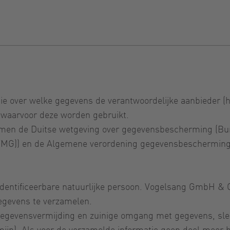
atie over welke gegevens de verantwoordelijke aanbieder 
 waarvoor deze worden gebruikt.
rmen de Duitse wetgeving over gegevensbescherming (Bu
(TMG)) en de Algemene verordening gegevensbescherming
identificeerbare natuurlijke persoon. Vogelsang GmbH & 
egevens te verzamelen.
gevensvermijding en zuinige omgang met gegevens, slech
ijn). Als voor de verzamelde informatie geen doel meer be