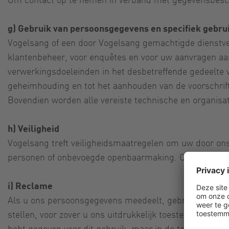
g) Gebruik van persoonsgegevens en specifiek gebru
Vogelsang of een door Vogelsang gemachtigde dienstve
klantenbeheer, voor enquêtes en voor uw aanvragen aan
verwerkingsdoeleinden in het desbetreffende gedeelte 
geheimhouding en tot het aanhouden van de voorschri
Bovendien worden alle vereiste technische en organi
h) Veiligheid
Vogelsang treft veiligheidsmaatregelen om uw door ons
personen of onbevoegde openbaarmaking. Onze veiligh
i) Reclame
Als u ons persoonsgegevens meedeelt, gebruiken wij d
stellen, voor zover u ons uitdrukkelijk toestemming 
hebt gegeven voor dit gebruik, maar in de toekomst ge