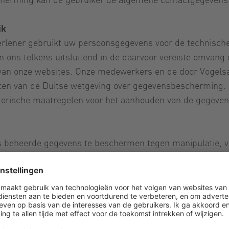
ik
rlener gebruikt uw persoonsgegevens voor de technische 
 ons telkens uitsluitend in de daarvoor vereiste omvang 
van onze websites. Onze medewerkers en de door Vogelsan
ften van de Duitse wetgeving over gegevensbescherming.
satorische maatregelen voor het aanhouden van de gegev
 beheerde gegevens te beschermen tegen manipulatie, ve
eidsmaatregelen worden overeenkomstig de technologisch
eze om u over onze producten en diensten te kunnen info
voor het gebruik van uw persoonsgegevens voor reclamedo
en reclame van Vogelsang meer wilt ontvangen, kunt u de