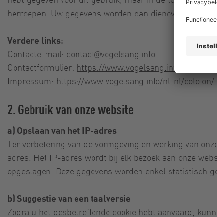
herroepen. Uw gegevens worden dan dienovereenkomstig 
Verdere links:
Contacte-mail:
contact@vogelsang.info
Contactformulier:
https://www.vogelsang.info/nl-nl/co
Impressum:
https://www.vogelsang.info/nl-nl/colofon/
2. Gebruik van onze website
a) Opslaan van het IP-adres
Ter verbetering van de vormgeving en werking van onz
adres. Het IP-adres wordt bij elk bezoek aan onze webs
opgeslagen. Deze gegevens worden enkel statistisch g
b) Suggestie van een taalversie
Zodra u het desbetreffende cookie hebt aanvaard, kunne