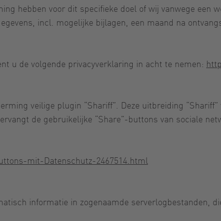
mming hebben voor dit specifieke doel of wij vanwege een 
gegevens, incl. mogelijke bijlagen, een maand na ontvan
dient u de volgende privacyverklaring in acht te nemen:
htt
ing veilige plugin “Shariff”. Deze uitbreiding “Shariff” 
vervangt de gebruikelijke “Share”-buttons van sociale net
-Buttons-mit-Datenschutz-2467514.html
matisch informatie in zogenaamde serverlogbestanden, d