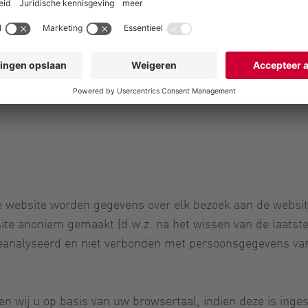
gewist of, voor zover deze nog vereist zijn voor afreke
ntact/vragen/
e website worden gegevens over elk bezoek aan de websit
ite anoniem gemaakt (d.w.z. na het wissen van de laatste
eanalyseerd en niet verbonden met persoonsgegevens van
n wij u op basis van uw browsertaal, indien deze is inges