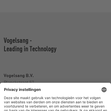
Vogelsang -
Leading in Technology
Vogelsang B.V.
Planckstraat 57
3316 GS Dordrecht
Nederland
Contact