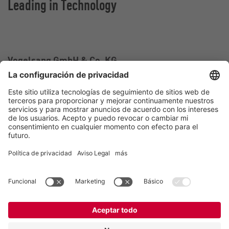
Leading in Technology
Vogelsang GmbH & Co. KG
Holthoege 10-14
49632 Essen (Oldenburg)
Alemania
Contacto
Tel.:
+49 5434 83 0
E-Mail:
germany@vogelsang.info