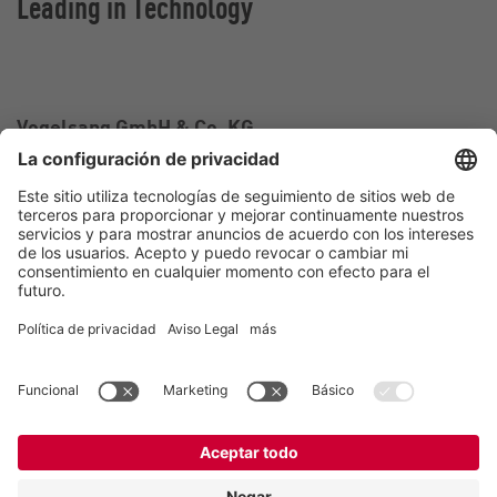
Leading in Technology
Vogelsang GmbH & Co. KG
Holthoege 10-14
49632 Essen (Oldenburg)
Alemania
Contacto
Tel.:
+49 5434 83 0
E-Mail:
germany@vogelsang.info