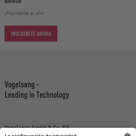
Boletín
¡Mantente al día!
INSCRÍBETE AHORA
Vogelsang -
Leading in Technology
Vogelsang GmbH & Co. KG
Holthoege 10-14