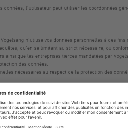
s données, l’utilisateur peut utiliser les coordonnées gé
Vogelsang n’utilise vos données personnelles à des fins 
requêtes, qu’en se limitant au strict nécessaire, ou conf
rs ainsi que les entreprises tierces mandatées par Vogel
protection des données.
nelles nécessaires au respect de la protection des donné
 de protéger vos données gérées par nos soins contre tou
encore contre toute divulgation non autorisée. Nos mesu