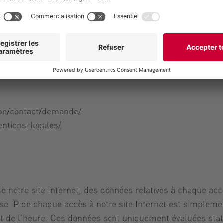
nous les utilisons afin de pouvoir vous informer sur nos 
tiliser vos données personnelles à des fins publicitaire
venir recevoir de publicité de Vogelsang, vous pouvez à to
s si elles sont encore nécessaires à des fins de facturati
-be/contact/demande/
entions-legales/
e notre site Internet, des données relatives à chaque acc
se IP de chaque accès à notre site Internet est simpleme
te et de l’heure. Ces données sont uniquement évaluées st