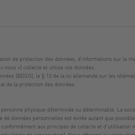
ration de protection des données, d’informations sur la ma
 nous ») collecte et utilise vos données.
données (BDSG), le § 13 de la loi allemande sur les télémé
al de la protection des données.
e personne physique déterminée ou déterminable. La soc
cte de données personnelles est évitée autant que possible
 conformément aux principes de collecte et d’utilisatio
(durée légale de conservation). Nous effaçons ou verrouill