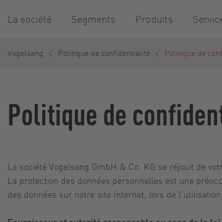
La société
Segments
Produits
Servic
Vogelsang
Politique de confidentialité
Politique de conf
Politique de confident
La société Vogelsang GmbH & Co. KG se réjouit de votre v
La protection des données personnelles est une préoccu
des données sur notre site Internet, lors de l’utilisati
Fournisseur et autorité responsable au sens de la loi