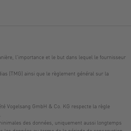
nière, l’importance et le but dans lequel le fournisseur
dias (TMG) ainsi que le règlement général sur la
iété Vogelsang GmbH & Co. KG respecte la règle
.
n minimales des données, uniquement aussi longtemps
ons les données au terme de la période de conservation