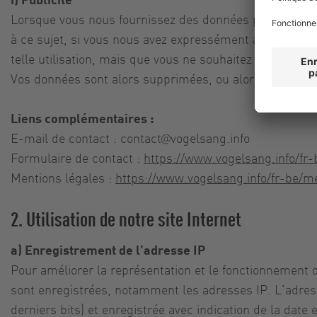
Lorsque vous nous fournissez des données personnelles, 
à ce sujet, si vous nous avez expressément autorisé à u
telle utilisation, mais que vous ne souhaitez plus à l’a
Vos données sont alors supprimées, ou alors verrouillée
Liens complémentaires :
E-mail de contact :
contact@vogelsang.info
Formulaire de contact :
https://www.vogelsang.info/fr
Mentions légales :
https://www.vogelsang.info/fr-be/m
2. Utilisation de notre site Internet
a) Enregistrement de l’adresse IP
Pour améliorer la représentation et le fonctionnement d
sont enregistrées, notamment les adresses IP. L’adres
derniers bits) et enregistrée avec indication de la da