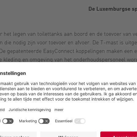
De Luxemburgse sp
 het legen van toilettanks aan boord en de toevoer van v
n die nodig zijn voor toevoer en afvoer. De T-mast is uit
 De gepatenteerde EasyConnect koppelingen maken een e
de kleding en omgeving van het onderhoudspersoneel wor
rechtstreeks in de grond ingebouwd. Vervolgens kunt u de
ciété Nationale des Chemins de Fer Luxembourgeois), 
reis