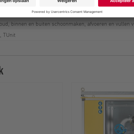
ailvoertuigen
ud, binnen en buiten schoonmaken, afvoeren en vullen va
, TUnit
k