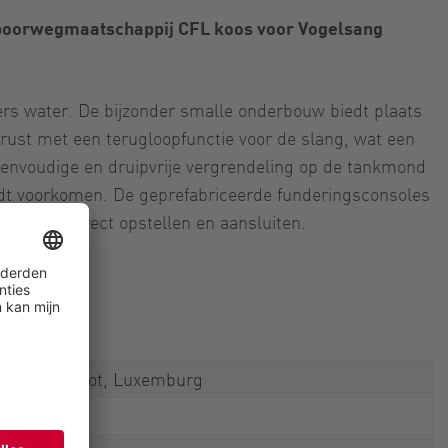
oorwegmaatschappij CFL koos voor Vogelsang
ers water. De bijzonder smalle onderbouw biedt plaats
gerust met een terugloopfunctie voor de slang, wat een
envoudige en druipvrije vergrendeling op de tankmond
dt voorkomen. De geprefabriceerde funderingsconsoles
 TUnits direct opstellen en aansluiten.
spoorwegdepot, Luxemburg