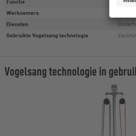
Functie
Hoofd R
Werknemers
4968
Diensten
Onderho
Gebruikte Vogelsang technologie
VacUnit
Vogelsang technologie in gebrui