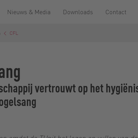
Nieuws & Media
Downloads
Contact
n
CFL
sang
appij vertrouwt op het hygiënisc
Vogelsang
 omdat de TUnit het legen en vullen van de 