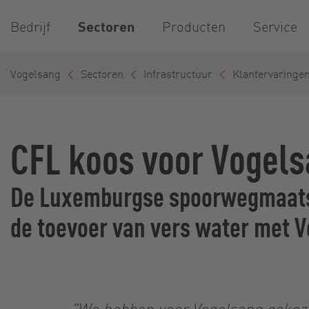
Bedrijf
Sectoren
Producten
Service
Vogelsang
Sectoren
Infrastructuur
Klantervaringe
CFL koos voor Vogel
De Luxemburgse spoorwegmaatsch
de toevoer van vers water met 
"We hebben voor Vogelsang gekozen