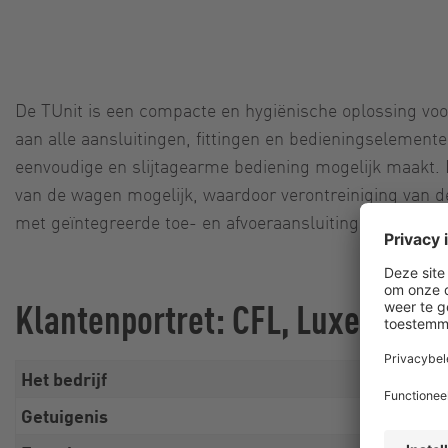
De TUnit is een compacte en hygiënische oplossing voor
aan alle aansluitingen, fittingen en bedieningselemente
eenvoudige en slijtagearme bediening mogelijk maakt.
van de wagen mogelijk, waardoor verontreiniging van 
met geïntegreerde toe- en afvoeraansluitingen worden 
Klantenportret: CFL, Luxemburg
Het bedrijf
CFL (So
Getuigenis
Mike Th