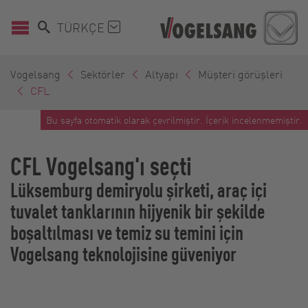
TÜRKÇE
Vogelsang
Sektörler
Altyapı
Müşteri görüşleri
CFL
Bu sayfa otomatik olarak çevrilmiştir. İçerik incelenmemiştir.
CFL Vogelsang'ı seçti
Lüksemburg demiryolu şirketi, araç içi
tuvalet tanklarının hijyenik bir şekilde
boşaltılması ve temiz su temini için
Vogelsang teknolojisine güveniyor