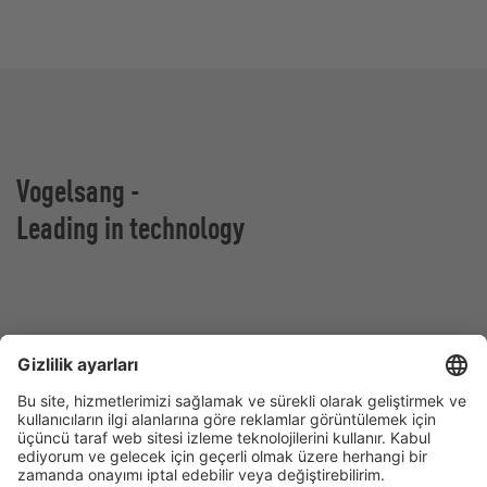
Vogelsang -
Leading in technology
Vogelsang GmbH & Co. KG
Holthoege 10-14
49632 Essen (Oldenburg)
Almanya