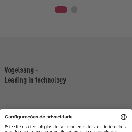
Vogelsang -
Leading in technology
Vogelsang Brasil Ltda.
Av. Theodomiro Porto da Fonseca, 3397
São Leopoldo/RS, 93022-715