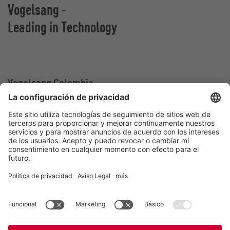
Vogelsang -
Leading in Technology
Vogelsang Colombia
Oficina de ventas en Colombia
Calle 2 sur#
25-217 Medellín
Colombia
Contact
Tel.:
+57 300 87 73 858
E-Mail:
colombia@vogelsang.info