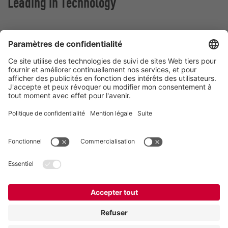
Leading in Technology
VOGELSANG BELGIUM N.V.
Slingerstraat 50
8820 Torhout
Belgique
Contact
Téléphone:
+32 51 81 96 40
E-Mail:
belgium@vogelsang.info