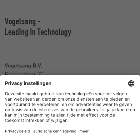
Vogelsang -
Leading in Technology
Vogelsang B.V.
Planckstraat 57
3316 GS Dordrecht
Nederland
Contact
Telefoon:
+31 78 652 01 01
E-Mail:
netherlands@vogelsang.info