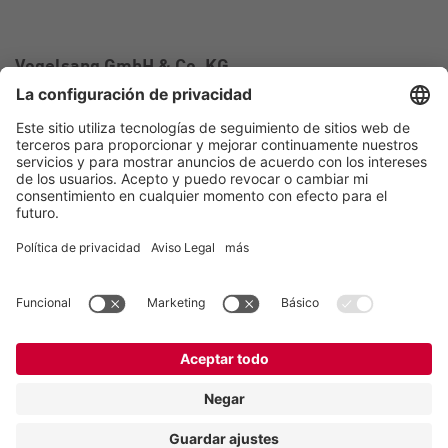
Vogelsang GmbH & Co. KG
Holthoege 10-14
49632 Essen (Oldenburg)
Alemania
Contacto
Tel.:
+49 5434 83 0
E-Mail:
germany@vogelsang.info
Contacto
Aviso legal
Política de privacidad
Canal de denuncias