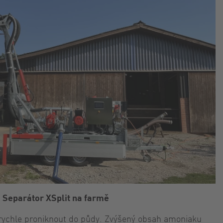
Separátor XSplit na farmě
u rychle proniknout do půdy. Zvýšený obsah amoniaku