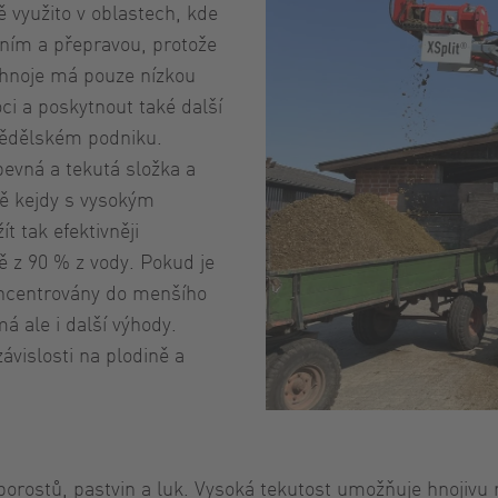
 využito v oblastech, kde
ním a přepravou, protože
 hnoje má pouze nízkou
i a poskytnout také další
mědělském podniku.
pevná a tekutá složka a
dě kejdy s vysokým
 tak efektivněji
ě z 90 % z vody. Pokud je
oncentrovány do menšího
á ale i další výhody.
ávislosti na plodině a
 porostů, pastvin a luk. Vysoká tekutost umožňuje hnojiv