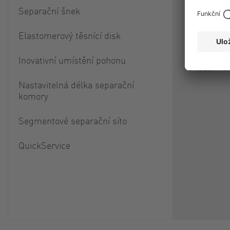
mohou být
Separační šnek
90° a moh
Elastomerový těsnící disk
jak nahoře
flexibilní
Inovativní umístění pohonu
situaci v m
Nastavitelná délka separační
komory
Segmentové separační síto
QuickService