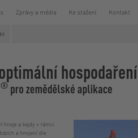
is
Zprávy a média
Ke stažení
Kontakt
kt
or
XSplit
Zemědělská technika
 optimální hospodaření
®
t
pro zemědělské aplikace
 hnoje a kejdy v rámci
dobích a hnojení dle