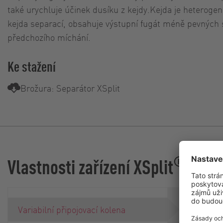
také urychluje účinek dusíku z kejdy.Kejda je heterogen
kejda separací, obsahuje výstupní fugát méně pevných s
předchozího míchání.
Ke stažení
Brožura: Separátor XSplit
®
Vlastnosti zařízení XSplit
6“ připojo
Variabilní připojovací kolena
suspenze 