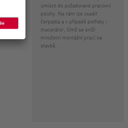
umístit do požadované pracovní
polohy. Na rám lze osadit
pro
čerpadla a v případě potřeby i
macerátor, čímž se sníží
množství montážní prací na
stavbě.