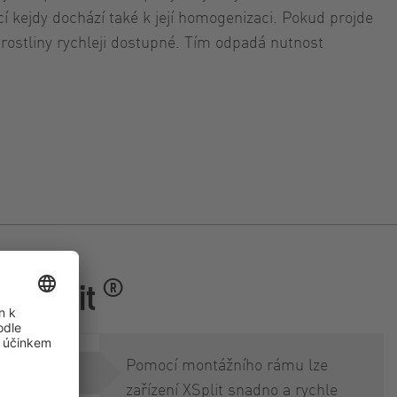
í kejdy dochází také k její homogenizaci. Pokud projde
 rostliny rychleji dostupné. Tím odpadá nutnost
®
ní XSplit
Pomocí montážního rámu lze
zařízení XSplit snadno a rychle