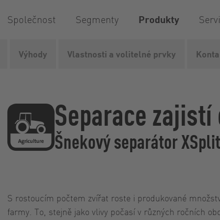
Společnost
Segmenty
Produkty
Serv
Výhody
Vlastnosti a volitelné prvky
Konta
Vogelsang
Produkty
Technologie separace
Separát
Separace zajistí
Šnekový separátor XSpli
S rostoucím počtem zvířat roste i produkované množství
farmy. To, stejně jako vlivy počasí v různých ročních ob