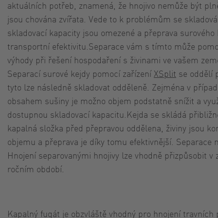
aktuálních potřeb, znamená, že hnojivo nemůže být plně
jsou chována zvířata. Vede to k problémům se skladová
skladovací kapacity jsou omezené a přeprava surového
transportní efektivitu.Separace vám s tímto může pomoc
výhody při řešení hospodaření s živinami ve vašem ze
Separací surové kejdy pomocí zařízení
XSplit
se oddělí 
tyto lze následně skladovat odděleně. Zejména v přípa
obsahem sušiny je možno objem podstatně snížit a využít
dostupnou skladovací kapacitu.Kejda se skládá přibližn
kapalná složka před přepravou oddělena, živiny jsou k
objemu a přeprava je díky tomu efektivnější. Separace m
Hnojení separovanými hnojivy lze vhodně přizpůsobit v z
ročním období.
Kapalný fugát je obzvláště vhodný pro hnojení travních