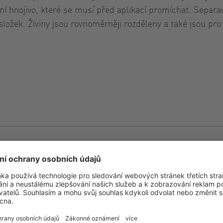
ní hnojivo, které se musí před aplikací promíchat. Separac
ložek. Živiny jsou rovnoměrněji rozděleny a také jsou pro
Možnosti zaříze
vací kolena vstupní
Pevný rám
a výstupního fugátu