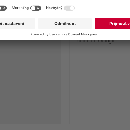
 otočena v krocích po
Lift frame basic
ou být namontována
Zvedací mechanismus 
 tak dole. To umožňuje
kompletní řešení
 přizpůsobení příslušné
ístě instalace.
Rídicí technologie