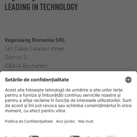
LEADING IN TECHNOLOGY
Vogelsang Romania SRL
161 Calea Calarasi street
District 3
030614 Bucharest
Romania
Contact
Tel:
+
40 314 27 27 57
E-Mail:
sales.ro@vogelsang.info