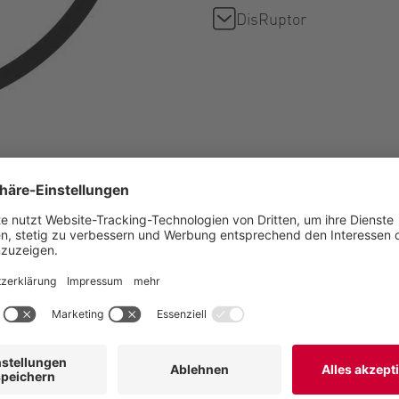
DisRuptor
et
le Sicherheit und
Maschinen und Systemen.
n (z. B. Armaturen und
 Steuerung verbunden. Das