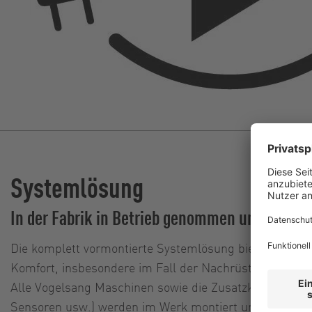
Systemlösung
In der Fabrik in Betrieb genommen und getest
Die komplett vormontierte Systemlösung bietet maxima
Komfort, insbesondere im Fall der Nachrüstung von 
Alle Vogelsang Maschinen sowie die Zusatzkomponente
Sensoren usw.) werden im Werk montiert und mit der