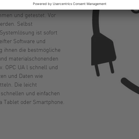
tstechnik. Vor der
ommen und getestet. Vor
erden. Selbst
 Systemlösung ist sofort
ifter Software und
g ihnen die bestmögliche
 und materialschonenden
zw. OPC UA l schnell und
zen und Daten wie
eln. Die leicht
 schnellen und einfachen
ia Tablet oder Smartphone.