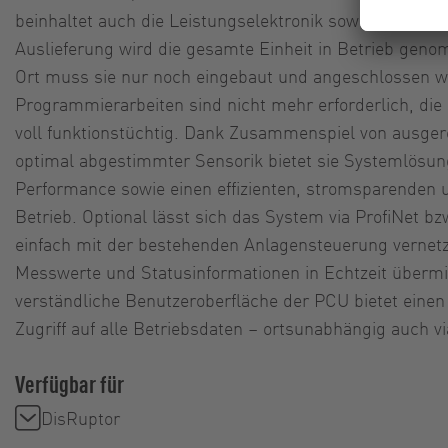
beinhaltet auch die Leistungselektronik sowie Sicherhei
Auslieferung wird die gesamte Einheit in Betrieb gen
Ort muss sie nur noch eingebaut und angeschlossen w
Programmierarbeiten sind nicht mehr erforderlich, die
voll funktionstüchtig. Dank Zusammenspiel von ausgere
optimal abgestimmter Sensorik bietet sie Systemlösun
Performance sowie einen effizienten, stromsparenden
Betrieb. Optional lässt sich das System via ProfiNet b
einfach mit der bestehenden Anlagensteuerung vernet
Messwerte und Statusinformationen in Echtzeit übermitt
verständliche Benutzeroberfläche der PCU bietet einen
Zugriff auf alle Betriebsdaten – ortsunabhängig auch v
Verfügbar für
DisRuptor