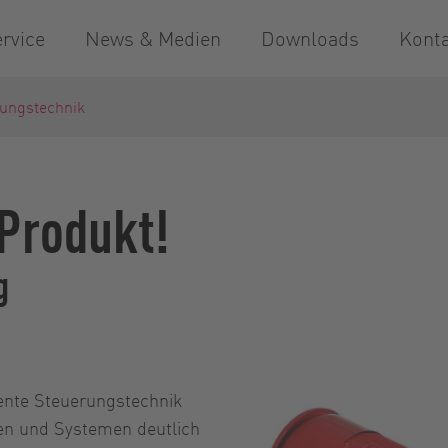
rvice
News & Medien
Downloads
Kont
ungstechnik
 Produkt!
g
igente Steuerungstechnik
nen und Systemen deutlich