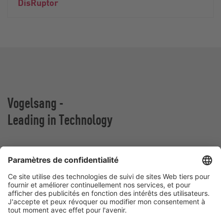
DisRuptor
Vogelsang -
Leading in Technology
VOGELSANG BELGIUM N.V.
Slingerstraat 50
8820 Torhout
Belgique