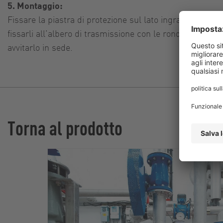
5. Montaggio:
Fissare la piastra di protezione sul lato ingranaggio con 
fissarli all’albero di trasmissione con le rondelle di spi
avvitarlo in sede.
Torna al prodotto