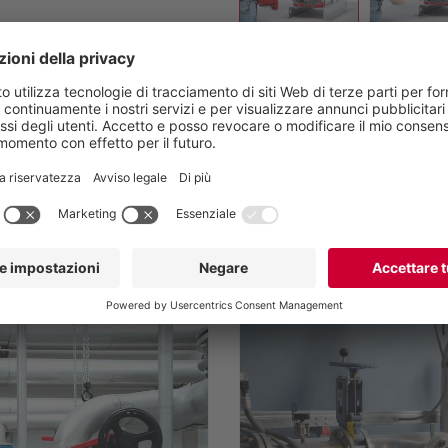
due viti, montare i lobi e
nta, rimettere il coperchio e