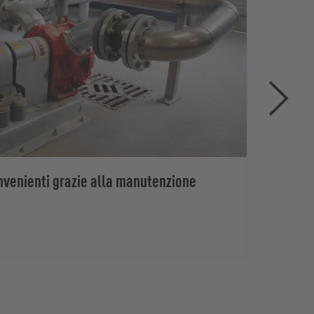
nvenienti grazie alla manutenzione
Serie