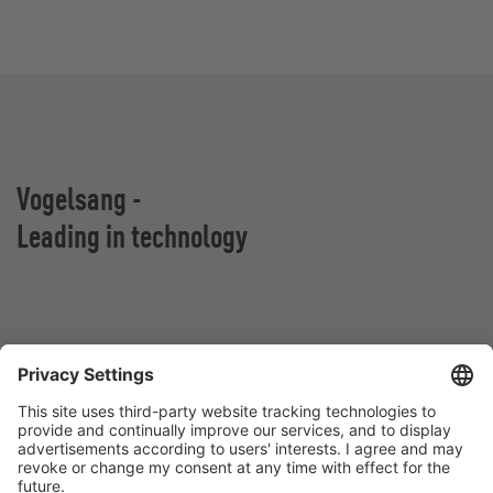
Vogelsang -
Leading in technology
VOGELSANG Sp. z o.o.
Al. San Francisco 9
55-020 Rzeplin
Polska