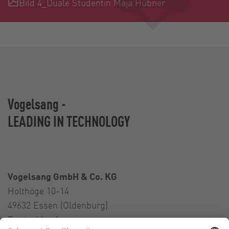
Bild 4_Duale Studentin Maja Hübner
Vogelsang -
LEADING IN TECHNOLOGY
Vogelsang GmbH & Co. KG
Holthöge 10-14
49632 Essen (Oldenburg)
Deutschland