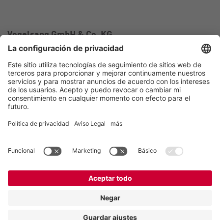
Vogelsang GmbH & Co. KG
Holthoege 10-14
49632 Essen (Oldenburg)
Alemania
Contacto
Tel.:
+49 5434 83 0
E-Mail:
germany@vogelsang.info
Contacto
Aviso legal
Política de privacidad
Canal de denuncias