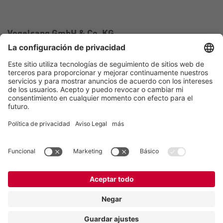
Vogelsang GmbH & Co. KG
Holthoege 10-14
49632 Essen (Oldenburg)
Alemania
Contacto
Tel.:
+49 5434 83 0
E-Mail:
germany@vogelsang.info
Contacto
Aviso legal
Política de privacidad
Canal de denuncias