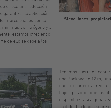
todo ofrece una reducción
e garantizar la aplicación
Steve Jones, propietar
do impresionados con la
as mínimas de nitrógeno y a
amente, estamos ofreciendo
rte de ello se debe a los
Tenemos suerte de contar
una Backpac de 12 m, una
nuestra cartera y creo qu
bajo a pesar de que las ut
disponibles y si alguna vez
final del teléfono o sobre