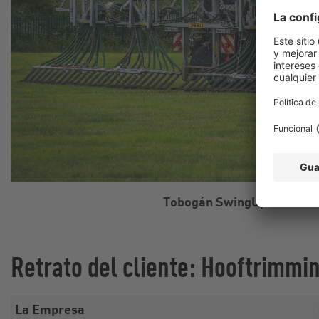
Tobogán SwingUp de 12 m
Retrato del cliente: Hooftrimmi
La Empresa