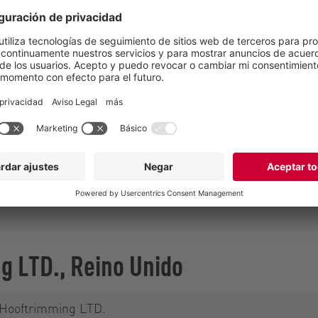
el equipo de Vogelsang UK
ng LTD., Reino Unido
Hooftrimming LTD.