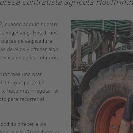
presa contratista agrícola Hooftrim
2, cuando adquirí nuestro
res Vogelsang. Nos dimos
 placas de salpicadura
s de ellos y ofrecer algo
ecisa de aplicar el purín.
 cubrimos una gran
. La mayor parte del
 lo hace muy irregular, el
to para recorrer el
podido ofrecer a los
r el purín. El producto se