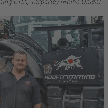
ming LTD., Tarporley (Reino Unido)