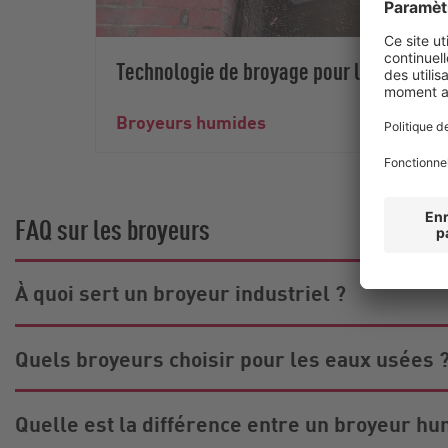
Technologie de broyage pour les milieux 
Broyeurs humides
FAQ sur les broyeurs
À quoi sert un broyeur industriel ?
Quels broyeurs choisir pour les eaux usées 
Quelle est la différence entre un broyeur hu