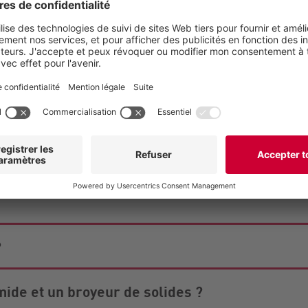
liquides
Rendre les matières s
Broyeurs de solides
?
mide et un broyeur de solides ?