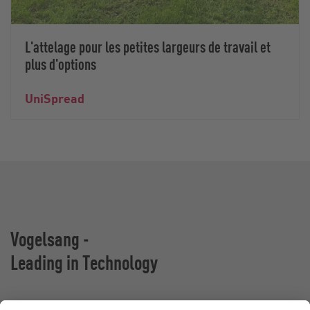
L'attelage pour les petites largeurs de travail et
plus d'options
UniSpread
Vogelsang -
Leading in Technology