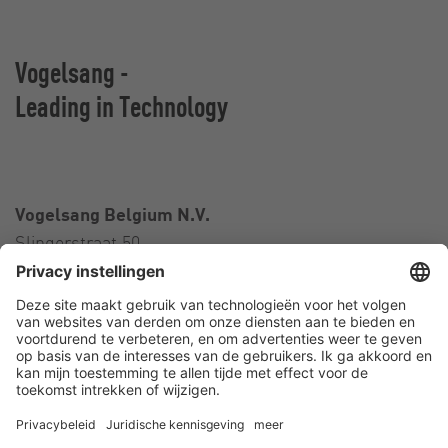
Vogelsang -
Leading in Technology
Vogelsang Belgium N.V.
Slingerstraat 50
8820 Torhout
België
Contact
Telefoon:
+32 51 81 96 40
E-Mail:
belgium@vogelsang.info