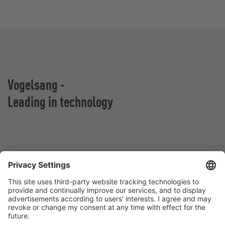
Vogelsang -
Leading in technology
VOGELSANG Sp. z o.o.
Al. San Francisco 9
55-020 Rzeplin
Polska