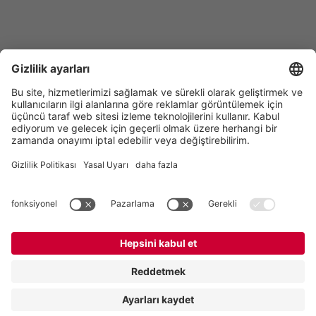
Vogelsang GmbH & Co. KG
Holthoege 10-14
49632 Essen (Oldenburg)
Almanya
İletişim
Tel:
+49 5434 83 0
E-Mail:
germany@vogelsang.info
İletişim
Künye
Gizlilik Politikası