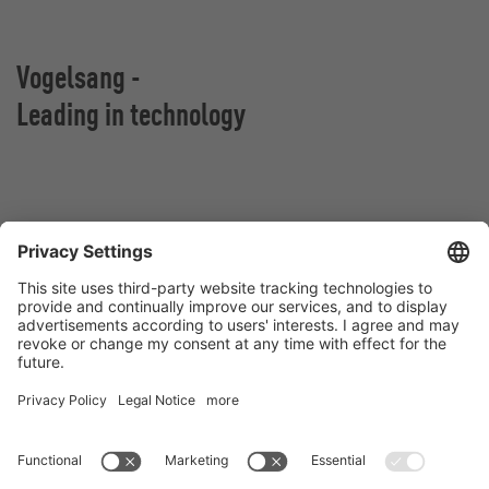
Vogelsang -
Leading in technology
VOGELSANG Sp. z o.o.
Al. San Francisco 9
55-020 Rzeplin
Polska
Kontakt
Tel.:
+48 71 798 95 80
E-Mail:
poland@vogelsang.info