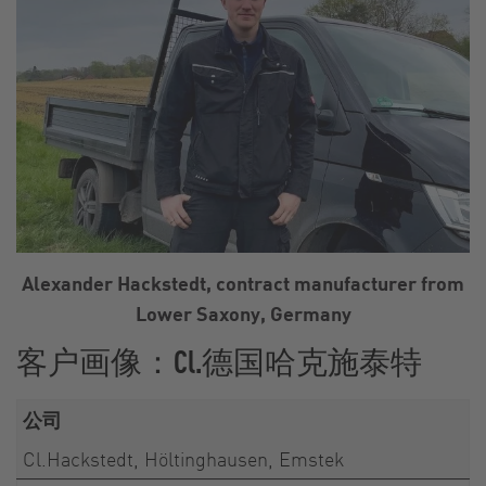
Alexander Hackstedt, contract manufacturer from
Lower Saxony, Germany
客户画像：Cl.德国哈克施泰特
公司
Cl.Hackstedt, Höltinghausen, Emstek