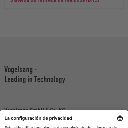
Vogelsang -
Leading in Technology
Vogelsang GmbH & Co. KG
Holthoege 10-14
49632 Essen (Oldenburg)