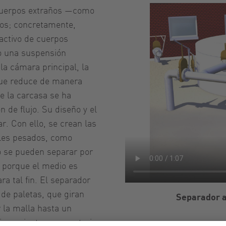
 cuerpos extraños —como
os; concretamente,
activo de cuerpos
 o una suspensión
la cámara principal, la
 que reduce de manera
de la carcasa se ha
de flujo. Su diseño y el
r. Con ello, se crean las
ales pesados, como
o se pueden separar por
 porque el medio es
a tal fin. El separador
de paletas, que giran
Separador a
 la malla hasta un
ionamiento se caracteriza