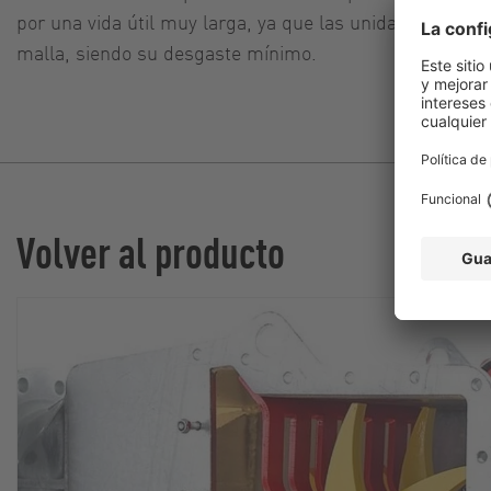
por una vida útil muy larga, ya que las unidades de limp
malla, siendo su desgaste mínimo.
Volver al producto