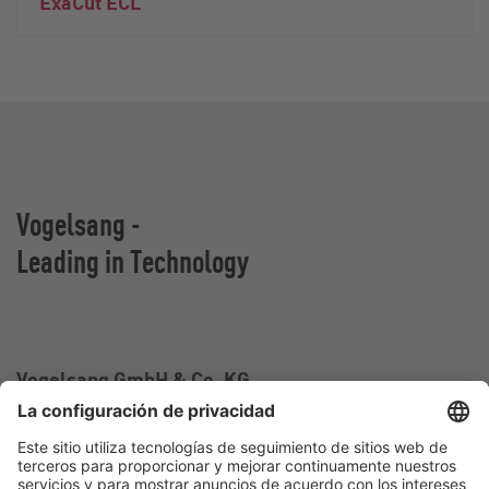
ExaCut ECL
Vogelsang -
Leading in Technology
Vogelsang GmbH & Co. KG
Holthoege 10-14
49632 Essen (Oldenburg)
Alemania