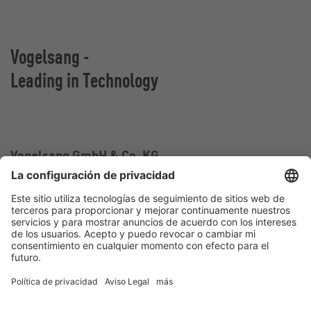
Vogelsang -
Leading in Technology
Vogelsang GmbH & Co. KG
Holthoege 10-14
49632 Essen (Oldenburg)
Alemania
Contacto
Tel.:
+49 5434 83 0
E-Mail:
germany@vogelsang.info