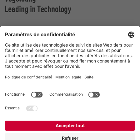
Leading in Technology
VOGELSANG BELGIUM N.V.
Slingerstraat 50
8820 Torhout
Belgique
Contact
Téléphone:
+32 51 81 96 40
E-Mail:
belgium@vogelsang.info