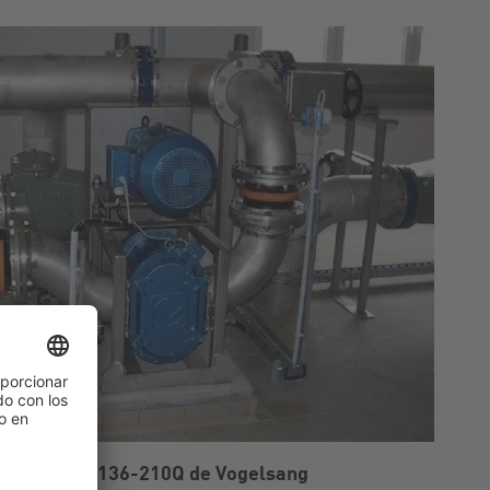
lobular VX136-210Q de Vogelsang