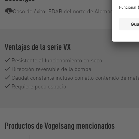
Caso de éxito: EDAR del norte de Alemania
Ventajas de la serie VX
Resistente al funcionamiento en seco
Dirección reversible de la bomba
Caudal constante incluso con alto contenido de mat
Requiere poco espacio
Productos de Vogelsang mencionados