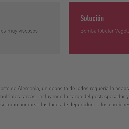
Solución
odos muy viscosos
Bomba lobular Vogel
norte de Alemania, un depósito de lodos requería la adap
 múltiples tareas, incluyendo la carga del postespesado
, así como bombear los lodos de depuradora a los camion