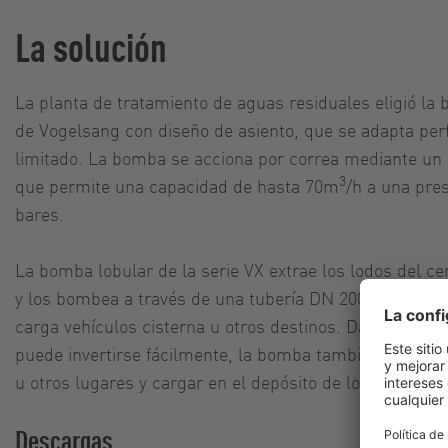
La solución
La planta de tratamiento de aguas residuales eligió l
de Vogelsang con diseño de asiento, que se adapta per
limitado. La bomba se acciona por correa mediante un
3
que permite una capacidad de hasta 70m
/h a una pres
bares.
La bomba lobular de la serie VX extrae los lodos del ce
y los bombea a través de una tubería DN 200 hasta la 
carga vehículos cisterna u otros destinos. Dado que la
puede invertirse fácilmente, la bomba también puede v
u otros lugares y cargar en el depósito de lodos o, por
Descargas