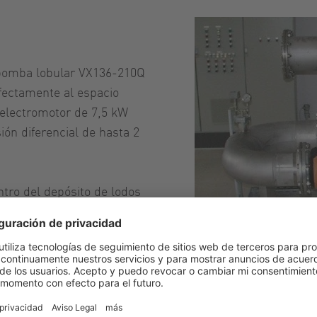
a bomba lobular VX136-210Q
fectamente al espacio
 electromotor de 7,5 kW
ión diferencial de hasta 2
ntro del depósito de lodos
boquilla mezcladora o
 dirección de la bomba
aciar las unidades móviles
 ejemplo, en el espesador.
Bomba 