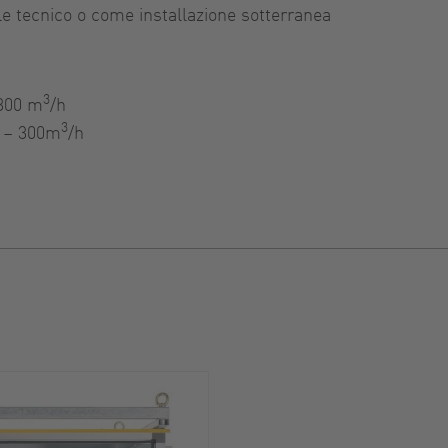
le tecnico o come installazione sotterranea
3
 300 m
/h
3
0 – 300m
/h