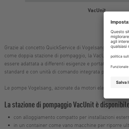
VacUnit
Grazie al concetto QuickService di Vogelsang, anche la
come doppia stazione di pompaggio, la VacUnit è dispo
essere adattata a differenti esigenze e portate. Di nor
standard e con unità di comando integrata preconfigura
Le pompe Vogelsang, azionate da motori elettrici trifas
La stazione di pompaggio VacUnit è disponibile
con alloggiamento compatto per installazioni estern
in un container come vano macchine per riporre ul