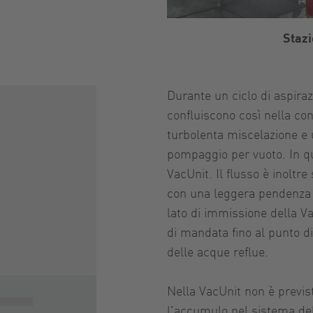
Staz
Durante un ciclo di aspira
confluiscono così nella con
turbolenta miscelazione e u
pompaggio per vuoto. In qu
VacUnit. Il flusso è inoltr
con una leggera pendenza d
lato di immissione della V
di mandata fino al punto d
delle acque reflue.
Nella VacUnit non è previs
l'accumulo nel sistema del