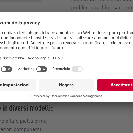
problema dell'intasamento d
per le pompe di scarico a f
 manutenzione e l'assistenza possono essere eseguite in m
nibile anche come sistema a pompa singola. Utilizzando l
ma, la stazione di pompaggio con vuoto VacUnit viene forni
ta.
e, si distinguono anche per le basse emissioni acustiche e
 in diversi modelli:
e a lato piattaforma
teriori componenti