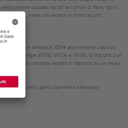
ella girante causato da tali accumuli di fibre, tipico
lusso libero, viene così evitato in modo sicuro.
odo rapido e semplice. Oltre alla versione classica
e serie di pompe VX100, VX136 e VX186, la VacUnit può
ta come unità completa testata in fabbrica su un telaio
 il funzionamento particolarmente silenzioso.