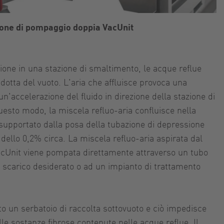
ione di pompaggio doppia VacUnit
zione in una stazione di smaltimento, le acque reflue
dotta del vuoto. L'aria che affluisce provoca una
n'accelerazione del fluido in direzione della stazione di
esto modo, la miscela refluo-aria confluisce nella
e supportato dalla posa della tubazione di depressione
ello 0,2% circa. La miscela refluo-aria aspirata dal
acUnit viene pompata direttamente attraverso un tubo
i scarico desiderato o ad un impianto di trattamento
to un serbatoio di raccolta sottovuoto e ciò impedisce
le sostanze fibrose contenute nelle acque reflue. Il