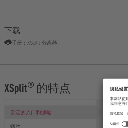
下载
手册：XSplit 分离器
®
XSplit
的特点
入口滤嘴可
灵活的入口和滤嘴
增量旋转
和底部，
螺丝