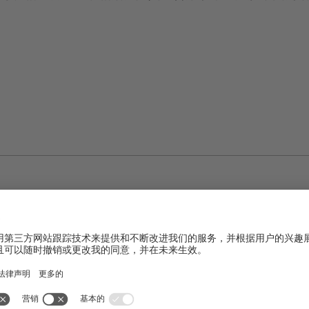
®
XSplit
的选
以像滤嘴一样以90°为
固定框架
，并且可以安装在顶部
接头尺寸为6英寸。这
升降框架基础