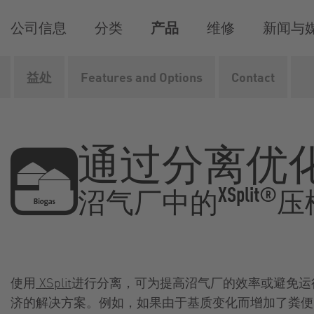
公司信息
分类
产品
维修
新闻与
益处
Features and Options
Contact
Vogelsang
产品
分离技术
分离器
XSplit
沼
通过分离优
XSplit®
沼气厂中的
压
使用
XSplit
进行分离，可为提高沼气厂的效率或避免运
济的解决方案。例如，如果由于基质变化而增加了粪便