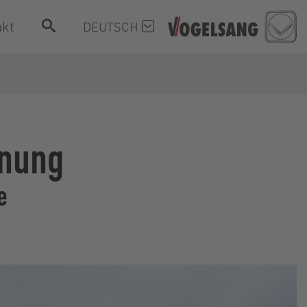
akt
DEUTSCH
nnung
e