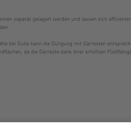
önnen separat gelagert werden und lassen sich effiziente
den.
e. Wie bei Gülle kann die Düngung mit Gärresten entsprec
dflächen, da die Gärreste dank ihrer erhöhten Fließfähig