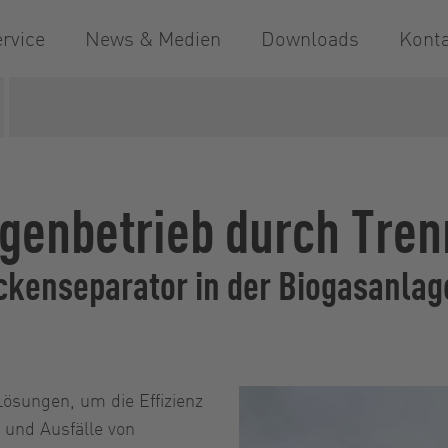
rvice
News & Medien
Downloads
Kont
en
XSplit
Biogas
agenbetrieb durch Tre
kenseparator in der Biogasanlag
Lösungen, um die Effizienz
 und Ausfälle von