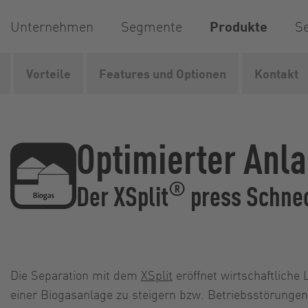
Unternehmen
Segmente
Produkte
Se
Vorteile
Features und Optionen
Kontakt
Vogelsang
Produkte
Separationstechnik
Separator
Optimierter Anl
®
Der XSplit
press Schnec
Die Separation mit dem
XSplit
eröffnet wirtschaftliche 
einer Biogasanlage zu steigern bzw. Betriebsstörungen