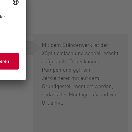
®
plit
Mit dem Ständerwerk ist der
XSplit einfach und schnell erhöht
aufgestellt. Dabei können
Pumpen und ggf. ein
Zerkleinerer mit auf dem
Grundgestell montiert werden,
sodass der Montageaufwand vor
Ort sinkt.