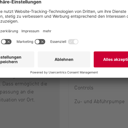
Optionen des XS
sstutzen ist, wie auch
Fixed frame
stutzen, in 90°
drehbar und lässt sich
Lift frame basic
en als auch unten in
Lift frame Pro
chlussgröße von 6“
. Dass ermöglicht die
Controls
npassung an die
ituation vor Ort.
Zu- und Abführpumpe