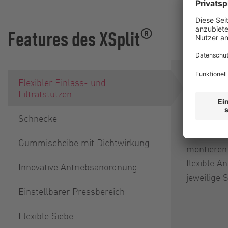
®
Features des XSplit
Der Einlas
Flexibler Einlass- und
der Filtrat
Filtratstutzen
Schritten 
Schnecke
sowohl ob
einer Ans
Gummischeibe mit Dichtwirkung
montieren
flexible A
Innovative Antriebsanordnung
jeweilige S
Einstellbarer Pressbereich
Flexible Siebe