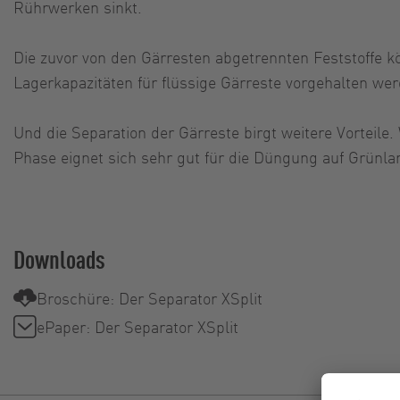
Rührwerken sinkt.
Die zuvor von den Gärresten abgetrennten Feststoffe k
Lagerkapazitäten für flüssige Gärreste vorgehalten wer
Und die Separation der Gärreste birgt weitere Vorteil
Phase eignet sich sehr gut für die Düngung auf Grünlan
Downloads
Broschüre: Der Separator XSplit
ePaper: Der Separator XSplit