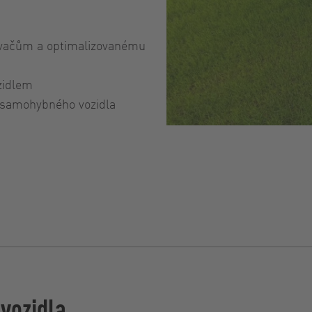
ovačům a optimalizovanému
zidlem
y samohybného vozidla
 vozidla