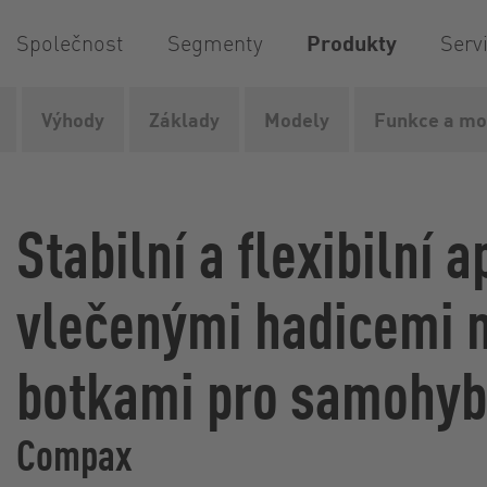
Společnost
Segmenty
Produkty
Serv
Výhody
Základy
Modely
Funkce a mo
Vogelsang
Produkty
Aplikační technologie
Aplikačn
Stabilní a flexibilní a
vlečenými hadicemi 
botkami pro samohyb
Compax