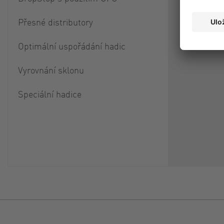
Přesné distributory
Optimální uspořádání hadic
Vyrovnání sklonu
Speciální hadice