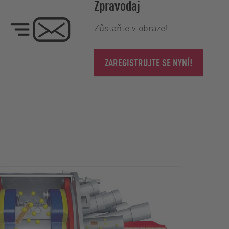
Zpravodaj
Zůstaňte v obraze!
ZAREGISTRUJTE SE NYNÍ!
Unive
volit