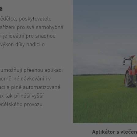
la
ědělce, poskytovatele
í zařízení pro svá samohybná
i je ideální pro snadnou
výkon díky hadici o
 umožňují přesnou aplikaci
noměrné dávkování i v
ci a plně automatizované
x tak přináší vyšší
ědělského provozu.
Aplikátor s vleč