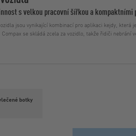
innost s velkou pracovní šířkou a kompaktními 
dla jsou vynikající kombinací pro aplikaci kejdy, která 
ompax se skládá zcela za vozidlo, takže řidiči nebrání ve
vlečené botky