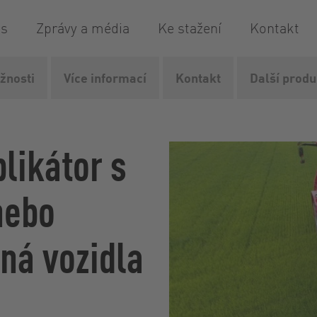
is
Zprávy a média
Ke stažení
Kontakt
žnosti
Více informací
Kontakt
Další produ
í technika
Compax
plikátor s
nebo
ná vozidla