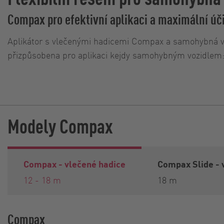
Compax pro efektivní aplikaci a maximální úč
Aplikátor s vlečenými hadicemi Compax a samohybná vozi
přizpůsobena pro aplikaci kejdy samohybným vozidlem: C
Modely Compax
Compax - vlečené hadice
Compax Slide - 
12 - 18 m
18 m
Compax