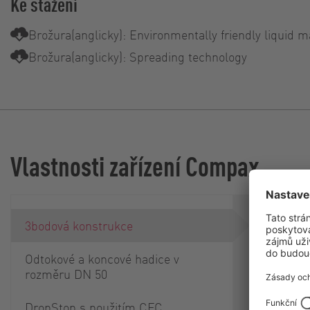
Ke stažení
Brožura(anglicky): Environmentally friendly liqui
Brožura(anglicky): Spreading technology
Vlastnosti zařízení Compax
Jednotka j
3bodová konstrukce
3bodový h
Odtokové a koncové hadice v
rozměru DN 50
DropStop s použitím CFC