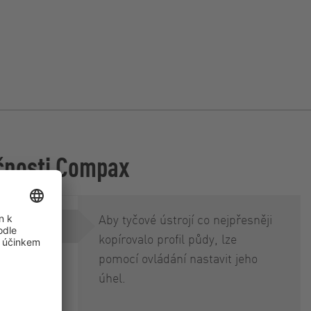
čnosti Compax
Aby tyčové ústrojí co nejpřesněji
hu
kopírovalo profil půdy, lze
pomocí ovládání nastavit jeho
CFC)
úhel.