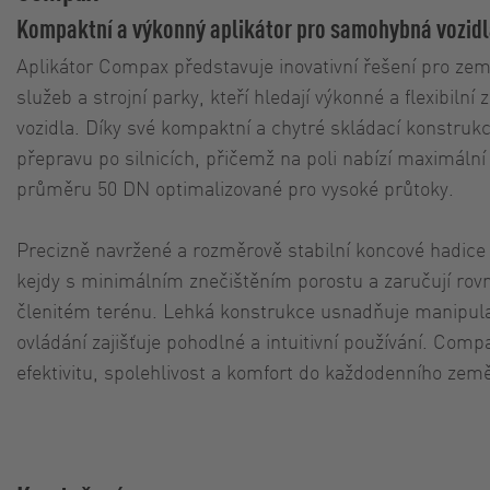
Kompaktní a výkonný aplikátor pro samohybná vozid
Aplikátor Compax představuje inovativní řešení pro zem
služeb a strojní parky, kteří hledají výkonné a flexibiln
vozidla. Díky své kompaktní a chytré skládací konstrukc
přepravu po silnicích, přičemž na poli nabízí maximální 
průměru 50 DN optimalizované pro vysoké průtoky.
Precizně navržené a rozměrově stabilní koncové hadice
kejdy s minimálním znečištěním porostu a zaručují rov
členitém terénu. Lehká konstrukce usnadňuje manipula
ovládání zajišťuje pohodlné a intuitivní používání. Compa
efektivitu, spolehlivost a komfort do každodenního zem