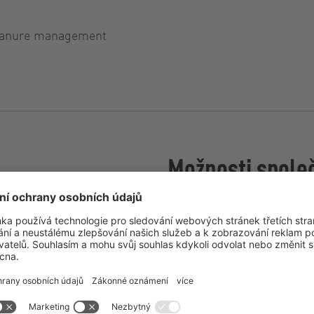
d manure management
Možnosti spole
e určena k montáži na
Aktivní vyrovnávání sva
ydraulický systém.
Comfort Flow Control (