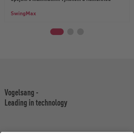
SwingMax
Vogelsang -
Leading in technology