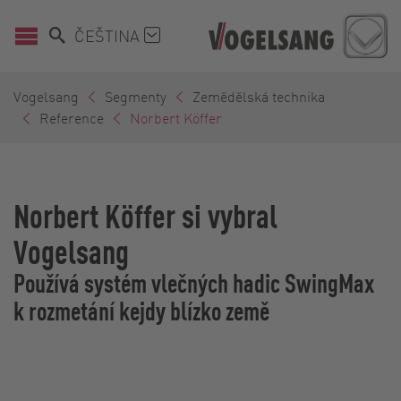
ČEŠTINA
Vogelsang
Segmenty
Zemědělská technika
Reference
Norbert Köffer
Norbert Köffer si vybral
Vogelsang
Používá systém vlečných hadic SwingMax
k rozmetání kejdy blízko země