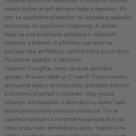
našich služeb je totiž aplikace kejdy a digestátu. Při
tom se spoléháme především na čerpadla a aplikační
technologii od společnosti Vogelsang. K aplikaci
kejdy na pole používáme aplikátory s vlečenými
hadicemi a botkami. K přímému zapravení se
používají také aerifikátory, talířové brány a kultivátory.
Používáme aplikátor s vlečenými
hadicemi SwingMax, který zaručuje optimální
aplikaci. Pracovní záběr je 27 metrů. Touto metodou
aplikujeme kejdu v blízkosti půdy způsobem šetrným
k životnímu prostředí a rostlinám. Díky vysoce
přesným distributorům a optimálnímu vedení hadic
dosahujeme vysoké přesnosti distribuce. Tím je
zajištěna optimální a rovnoměrná aplikace živin na
celou úrodu nebo zemědělskou půdu. Stabilní a na
údržbu nenáročný systém vlečných hadic je pro nás