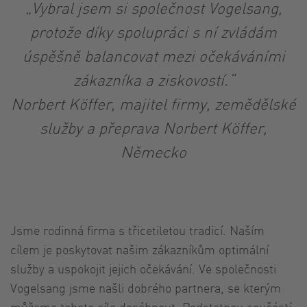
„Vybral jsem si společnost Vogelsang,
protože díky spolupráci s ní zvládám
úspěšně balancovat mezi očekáváními
zákazníka a ziskovostí.“
Norbert Köffer, majitel firmy, zemědělské
služby a přeprava Norbert Köffer,
Německo
Jsme rodinná firma s třicetiletou tradicí. Naším
cílem je poskytovat našim zákazníkům optimální
služby a uspokojit jejich očekávání. Ve společnosti
Vogelsang jsme našli dobrého partnera, se kterým
můžeme tohoto cíle dosáhnout. Podstatnou součástí